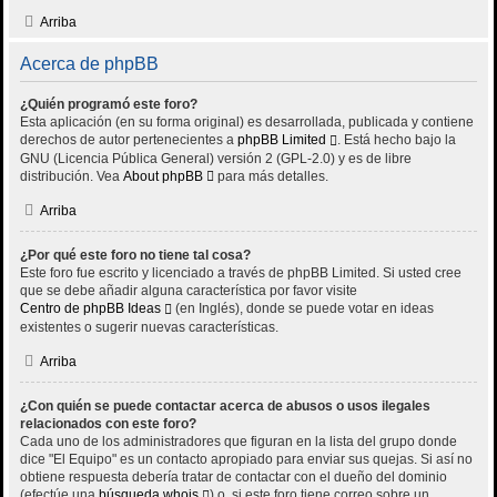
Arriba
Acerca de phpBB
¿Quién programó este foro?
Esta aplicación (en su forma original) es desarrollada, publicada y contiene
derechos de autor pertenecientes a
phpBB Limited
. Está hecho bajo la
GNU (Licencia Pública General) versión 2 (GPL-2.0) y es de libre
distribución. Vea
About phpBB
para más detalles.
Arriba
¿Por qué este foro no tiene tal cosa?
Este foro fue escrito y licenciado a través de phpBB Limited. Si usted cree
que se debe añadir alguna característica por favor visite
Centro de phpBB Ideas
(en Inglés), donde se puede votar en ideas
existentes o sugerir nuevas características.
Arriba
¿Con quién se puede contactar acerca de abusos o usos ilegales
relacionados con este foro?
Cada uno de los administradores que figuran en la lista del grupo donde
dice "El Equipo" es un contacto apropiado para enviar sus quejas. Si así no
obtiene respuesta debería tratar de contactar con el dueño del dominio
(efectúe una
búsqueda whois
) o, si este foro tiene correo sobre un