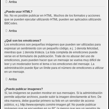
Arriba
¿Puedo usar HTML?
No. No es posible publicar en HTML. Muchos de los formatos y acciones
que se pueden ejecutar utilizando HTML pueden ser aplicados utilizando
BBCodes.
Arriba
¿Qué son los emoticonos?
Los emoticonos son pequeñas imágenes que pueden ser utilizadas para
expresar un sentimiento con un pequeño código, e.j. :) denota felicidad,
mientras que :( denota tristeza. La lista completa de emoticones puede
verse en el formulario de publicación. Trate de no abusar del uso de
emoticonos, pues pueden hacer que un mensaje se vuelva muy difícil de
leer y un moderador borre el tema o los emoticones del mensaje. La
administración puede fijar un límite para el número de emoticones a utilizar
en un mensaje.
Arriba
¿Puedo publicar imagenes?
Sí, las imágenes se pueden mostrar en sus mensajes. Si la administración
permite adjuntar archivos, puede subir la imagen directamente al foro. De
otra manera, debe guardar primero su foto en un servidor de acceso
público, e.j. http://www.ejemplo.com/mi-imagen.gif. No puede publicar
imágenes que se encuentren en su PC (a menos que sea un servidor de