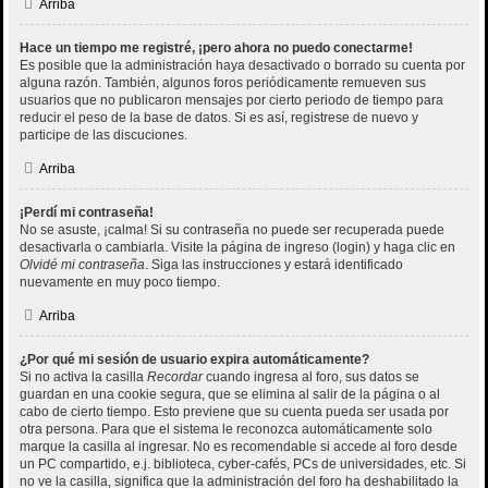
Arriba
Hace un tiempo me registré, ¡pero ahora no puedo conectarme!
Es posible que la administración haya desactivado o borrado su cuenta por
alguna razón. También, algunos foros periódicamente remueven sus
usuarios que no publicaron mensajes por cierto periodo de tiempo para
reducir el peso de la base de datos. Si es así, registrese de nuevo y
participe de las discuciones.
Arriba
¡Perdí mi contraseña!
No se asuste, ¡calma! Si su contraseña no puede ser recuperada puede
desactivarla o cambiarla. Visite la página de ingreso (login) y haga clic en
Olvidé mi contraseña
. Siga las instrucciones y estará identificado
nuevamente en muy poco tiempo.
Arriba
¿Por qué mi sesión de usuario expira automáticamente?
Si no activa la casilla
Recordar
cuando ingresa al foro, sus datos se
guardan en una cookie segura, que se elimina al salir de la página o al
cabo de cierto tiempo. Esto previene que su cuenta pueda ser usada por
otra persona. Para que el sistema le reconozca automáticamente solo
marque la casilla al ingresar. No es recomendable si accede al foro desde
un PC compartido, e.j. biblioteca, cyber-cafés, PCs de universidades, etc. Si
no ve la casilla, significa que la administración del foro ha deshabilitado la