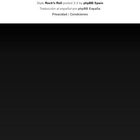
Style
Rock'n Roll
ported 3.3 by
phpBB Spain
Traducción al español por
phpBB España
Privacidad
|
Condiciones