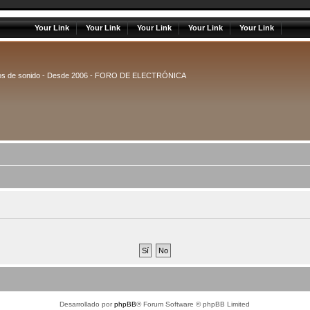
Your Link
Your Link
Your Link
Your Link
Your Link
uipos de sonido - Desde 2006 - FORO DE ELECTRÓNICA
Desarrollado por
phpBB
® Forum Software © phpBB Limited