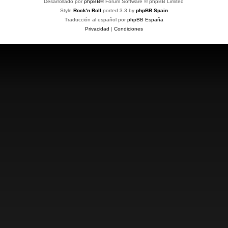
Desarrollado por
phpBB
® Forum Software © phpBB Limited
Style
Rock'n Roll
ported 3.3 by
phpBB Spain
Traducción al español por
phpBB España
Privacidad
|
Condiciones