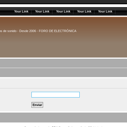
Your Link
Your Link
Your Link
Your Link
Your Link
uipos de sonido - Desde 2006 - FORO DE ELECTRÓNICA