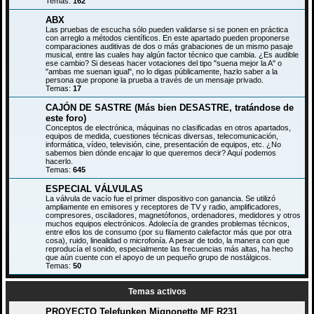
Temas:
162
ABX
Las pruebas de escucha sólo pueden validarse si se ponen en práctica
con arreglo a métodos científicos. En este apartado pueden proponerse
comparaciones auditivas de dos o más grabaciones de un mismo pasaje
musical, entre las cuales hay algún factor técnico que cambia. ¿Es audible
ese cambio? Si deseas hacer votaciones del tipo "suena mejor la A" o
"ambas me suenan igual", no lo digas públicamente, hazlo saber a la
persona que propone la prueba a través de un mensaje privado.
Temas:
17
CAJÓN DE SASTRE (Más bien DESASTRE, tratándose de
este foro)
Conceptos de electrónica, máquinas no clasificadas en otros apartados,
equipos de medida, cuestiones técnicas diversas, telecomunicación,
informática, vídeo, televisión, cine, presentación de equipos, etc. ¿No
sabemos bien dónde encajar lo que queremos decir? Aquí podemos
hacerlo.
Temas:
645
ESPECIAL VÁLVULAS
La válvula de vacío fue el primer dispositivo con ganancia. Se utilizó
ampliamente en emisores y receptores de TV y radio, amplificadores,
compresores, osciladores, magnetófonos, ordenadores, medidores y otros
muchos equipos electrónicos. Adolecía de grandes problemas técnicos,
entre ellos los de consumo (por su filamento calefactor más que por otra
cosa), ruido, linealidad o microfonía. A pesar de todo, la manera con que
reproducía el sonido, especialmente las frecuencias más altas, ha hecho
que aún cuente con el apoyo de un pequeño grupo de nostálgicos.
Temas:
50
Temas activos
PROYECTO Telefunken Mignonette MF R231