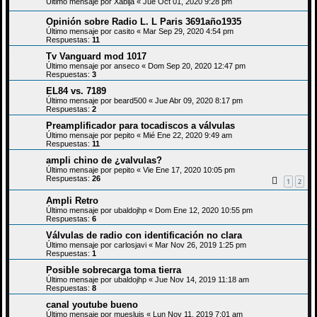
Último mensaje por
Xabija
«
Jue Oct 01, 2020 9:28 pm
Opinión sobre Radio L. L Paris 3691año1935
Último mensaje por
casito
«
Mar Sep 29, 2020 4:54 pm
Respuestas:
11
Tv Vanguard mod 1017
Último mensaje por
anseco
«
Dom Sep 20, 2020 12:47 pm
Respuestas:
3
EL84 vs. 7189
Último mensaje por
beard500
«
Jue Abr 09, 2020 8:17 pm
Respuestas:
2
Preamplificador para tocadiscos a válvulas
Último mensaje por
pepito
«
Mié Ene 22, 2020 9:49 am
Respuestas:
11
ampli chino de ¿valvulas?
Último mensaje por
pepito
«
Vie Ene 17, 2020 10:05 pm
Respuestas:
26
1
2
Ampli Retro
Último mensaje por
ubaldojhp
«
Dom Ene 12, 2020 10:55 pm
Respuestas:
6
Válvulas de radio con identificación no clara
Último mensaje por
carlosjavi
«
Mar Nov 26, 2019 1:25 pm
Respuestas:
1
Posible sobrecarga toma tierra
Último mensaje por
ubaldojhp
«
Jue Nov 14, 2019 11:18 am
Respuestas:
8
canal youtube bueno
Último mensaje por
muesluis
«
Lun Nov 11, 2019 7:01 am