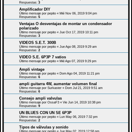
Respuestas:
3
Amplificador DIY
Último mensaje por
pepito
«
Mié Nov 06, 2019 9:04 pm
Respuestas:
5
Ventajas O desventajas de montar un condensador
polarizado
Último mensaje por
pepito
«
Jue Oct 17, 2019 10:11 pm
Respuestas:
3
VIDEOS S.E.T. 300B
Último mensaje por
pepito
«
Jue Ago 08, 2019 9:29 am
Respuestas:
2
VIDEO S.E. 6P3P 7 vatios
Último mensaje por
pepito
«
Mié Ago 07, 2019 9:29 pm
Ampli vintage
Último mensaje por
pepito
«
Dom Ago 04, 2019 11:21 pm
Respuestas:
6
ampli guitarra 4W, aumentar volumen final
Último mensaje por
Surkaster
«
Dom Jul 21, 2019 9:51 am
Respuestas:
6
Consejo ampli valvulas
Último mensaje por
OssaF3
«
Vie Jun 14, 2019 10:38 pm
Respuestas:
9
UN BLUES CON UN SE 6P3P
Último mensaje por
pepito
«
Lun May 06, 2019 7:32 pm
Respuestas:
2
Tipos de válvulas y sonido
Último mensaje por
pepito
«
Jue May 02, 2019 12:58 pm