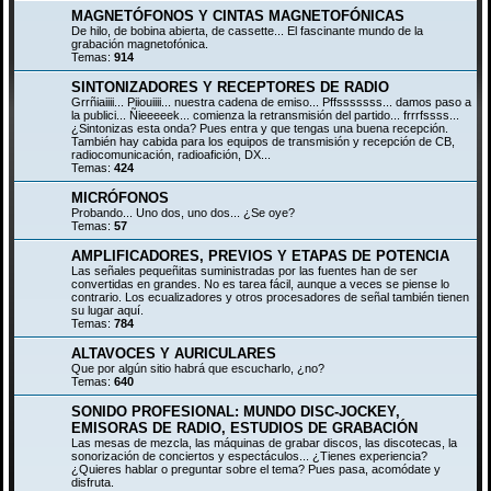
MAGNETÓFONOS Y CINTAS MAGNETOFÓNICAS
De hilo, de bobina abierta, de cassette... El fascinante mundo de la
grabación magnetofónica.
Temas:
914
SINTONIZADORES Y RECEPTORES DE RADIO
Grrñiaiiii... Piiouiiii... nuestra cadena de emiso... Pffsssssss... damos paso a
la publici... Ñieeeeek... comienza la retransmisión del partido... frrrfssss...
¿Sintonizas esta onda? Pues entra y que tengas una buena recepción.
También hay cabida para los equipos de transmisión y recepción de CB,
radiocomunicación, radioafición, DX...
Temas:
424
MICRÓFONOS
Probando... Uno dos, uno dos... ¿Se oye?
Temas:
57
AMPLIFICADORES, PREVIOS Y ETAPAS DE POTENCIA
Las señales pequeñitas suministradas por las fuentes han de ser
convertidas en grandes. No es tarea fácil, aunque a veces se piense lo
contrario. Los ecualizadores y otros procesadores de señal también tienen
su lugar aquí.
Temas:
784
ALTAVOCES Y AURICULARES
Que por algún sitio habrá que escucharlo, ¿no?
Temas:
640
SONIDO PROFESIONAL: MUNDO DISC-JOCKEY,
EMISORAS DE RADIO, ESTUDIOS DE GRABACIÓN
Las mesas de mezcla, las máquinas de grabar discos, las discotecas, la
sonorización de conciertos y espectáculos... ¿Tienes experiencia?
¿Quieres hablar o preguntar sobre el tema? Pues pasa, acomódate y
disfruta.