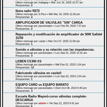
Último mensaje por
malageg
«
Mar Jun 16, 2026 10:37 am
Respuestas:
2
Ibera radio R272
Último mensaje por
S.Piza
«
Mié Mar 18, 2026 11:00 pm
Respuestas:
2
AMPLIFICADOR DE VALVULAS "SIN" CARGA
Último mensaje por
parasimples
«
Lun Feb 09, 2026 7:37 pm
Respuestas:
2
Reparación y modificación de amplificador de 50W Safidel
31/50
Último mensaje por
casito
«
Mar Oct 07, 2025 11:58 am
Respuestas:
1
Sonido a válvulas y su relación con las impedancias.
Último mensaje por
parasimples
«
Lun Sep 01, 2025 11:52 am
Respuestas:
3
LEBEN CS300 XS
Último mensaje por
parasimples
«
Mié Ene 01, 2025 1:04 pm
Respuestas:
12
Fabricando válvulas en casita!!
Último mensaje por
parasimples
«
Lun Sep 02, 2024 1:54 am
Respuestas:
1
EQUIPO CARO vs EQUIPO BARATO
Último mensaje por
parasimples
«
Dom Oct 08, 2023 9:40 pm
Respuestas:
3
Escuela Radio Maymó-curso válvulas completo-
DESCARGA
Último mensaje por
admin
«
Vie Sep 22, 2023 8:41 pm
Respuestas:
6