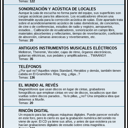
Temas:
122
SONORIZACIÓN Y ACÚSTICA DE LOCALES
Aunque la sala de escucha no forma parte del equipo, sus superficies son
cargas acústicas para los altavoces. Los ecualizadores ofrecen una
inestimable ayuda para la corrección acústica de salas. Este apartado trata
sobre el acondicionamiento acústico de salas domésticas, de conciertos,
de cine o de conferencias, estudios de radio y registro, aeropuertos,
estadios... Calibración de ecualizadores, sonorización en campo libre,
materiales absorbentes y reflectantes, tiempo de reverberación, coeficiente
de absorción, cámaras anecoicas y reverberantes, etc.
Temas:
20
ANTIGUOS INSTRUMENTOS MUSICALES ELÉCTRICOS
Mellotron, Theremin, Vocoder, cajas de ritmo, órganos electrónicos,
guitarras eléctricas, sus pedales y amplificadores... TWAANG!!
Temas:
35
TELÉFONOS
¿Por qué no? Aquellos viejos Standard, Heraldos y demás, también tienen
cabida en El Gramóforo. Ring, ring, ¿diga...?
Temas:
136
EL MUNDO AL REVÉS
Magnetófonos que usan discos en lugar de cintas, grabadores
fonográficos que emplean cintas en vez de discos, tocadiscos que dan
vueltas sobre discos parados... Ya lo pillas, ¿no? Una simpática idea que
debemos a Muxfin.
Temas:
20
RINCÓN DIGITAL
Un espacio para las antiguas máquinas digitales. Puede parecer extraño
en este foro, pero lo cierto es que la grabación numérica del sonido no
viene de ayer. El CD ya tiene sus años, y antes de que existiera ya se
hacían grabaciones digitales de estudio sobre cinta magnética.