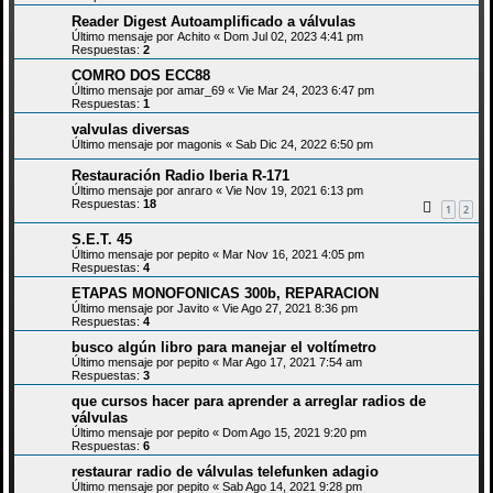
Reader Digest Autoamplificado a válvulas
Último mensaje por
Achito
«
Dom Jul 02, 2023 4:41 pm
Respuestas:
2
COMRO DOS ECC88
Último mensaje por
amar_69
«
Vie Mar 24, 2023 6:47 pm
Respuestas:
1
valvulas diversas
Último mensaje por
magonis
«
Sab Dic 24, 2022 6:50 pm
Restauración Radio Iberia R-171
Último mensaje por
anraro
«
Vie Nov 19, 2021 6:13 pm
Respuestas:
18
1
2
S.E.T. 45
Último mensaje por
pepito
«
Mar Nov 16, 2021 4:05 pm
Respuestas:
4
ETAPAS MONOFONICAS 300b, REPARACION
Último mensaje por
Javito
«
Vie Ago 27, 2021 8:36 pm
Respuestas:
4
busco algún libro para manejar el voltímetro
Último mensaje por
pepito
«
Mar Ago 17, 2021 7:54 am
Respuestas:
3
que cursos hacer para aprender a arreglar radios de
válvulas
Último mensaje por
pepito
«
Dom Ago 15, 2021 9:20 pm
Respuestas:
6
restaurar radio de válvulas telefunken adagio
Último mensaje por
pepito
«
Sab Ago 14, 2021 9:28 pm