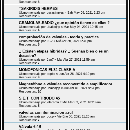
Respuestas:
3
TSAKIRIDIS HERMES
Último mensaje por
parasimples
«
Sab May 08, 2021 2:23 pm
Respuestas:
5
GRAMOLAS-RADIO ¿que opinión tienen de ellas ?
Último mensaje por
ubaldojhp
«
Mar May 04, 2021 10:45 pm
Respuestas:
4
comprobación de valvulas - teoria y practica
Último mensaje por
JC2
«
Mié Abr 28, 2021 6:31 pm
Respuestas:
5
¿ Existen etapas híbridas? ¿ Suenan bien o es un
desastre?
Último mensaje por
Jan7
«
Mar Abr 27, 2021 11:59 am
Respuestas:
7
MONOFONICAS EL34 CLASE A
Último mensaje por
pepito
«
Lun Abr 26, 2021 9:19 pm
Respuestas:
9
Magnetófono a válvulas reconvertido a amplificador
Último mensaje por
ubaldojhp
«
Jue Abr 01, 2021 9:54 pm
Respuestas:
10
S.E.T. CON TRIODO 45
Último mensaje por
jotarama
«
Mié Mar 03, 2021 10:20 am
Respuestas:
5
valvulas con iluminacion azul
Último mensaje por
cccp
«
Vie Ene 08, 2021 11:20 am
Respuestas:
7
Válvula 6-4B