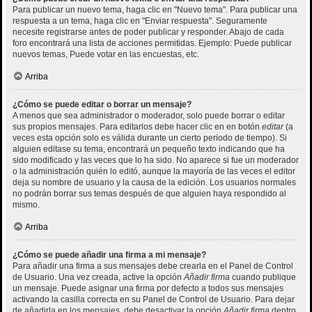
Para publicar un nuevo tema, haga clic en "Nuevo tema". Para publicar una
respuesta a un tema, haga clic en "Enviar respuesta". Seguramente
necesite registrarse antes de poder publicar y responder. Abajo de cada
foro encontrará una lista de acciones permitidas. Ejemplo: Puede publicar
nuevos temas, Puede votar en las encuestas, etc.
Arriba
¿Cómo se puede editar o borrar un mensaje?
A menos que sea administrador o moderador, solo puede borrar o editar
sus propios mensajes. Para editarlos debe hacer clic en en botón
editar
(a
veces esta opción solo es válida durante un cierto periodo de tiempo). Si
alguien editase su tema, encontrará un pequeño texto indicando que ha
sido modificado y las veces que lo ha sido. No aparece si fue un moderador
o la administración quién lo editó, aunque la mayoría de las veces el editor
deja su nombre de usuario y la causa de la edición. Los usuarios normales
no podrán borrar sus temas después de que alguien haya respondido al
mismo.
Arriba
¿Cómo se puede añadir una firma a mi mensaje?
Para añadir una firma a sus mensajes debe crearla en el Panel de Control
de Usuario. Una vez creada, active la opción
Añadir firma
cuando publique
un mensaje. Puede asignar una firma por defecto a todos sus mensajes
activando la casilla correcta en su Panel de Control de Usuario. Para dejar
de añadirla en los mensajes, debe desactivar la opción
Añadir firma
dentro