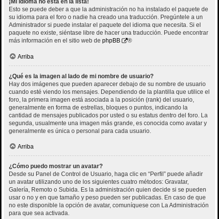
¡Mi idioma no está en la lista!
Esto se puede deber a que la administración no ha instalado el paquete de
su idioma para el foro o nadie ha creado una traducción. Pregúntele a un
Administrador si puede instalar el paquete del idioma que necesita. Si el
paquete no existe, siéntase libre de hacer una traducción. Puede encontrar
más información en el sitio web de
phpBB
®
Arriba
¿Qué es la imagen al lado de mi nombre de usuario?
Hay dos imágenes que pueden aparecer debajo de su nombre de usuario
cuando esté viendo los mensajes. Dependiendo de la plantilla que utilice el
foro, la primera imagen está asociada a la posición (rank) del usuario,
generalmente en forma de estrellas, bloques o puntos, indicando la
cantidad de mensajes publicados por usted o su estatus dentro del foro. La
segunda, usualmente una imagen más grande, es conocida como avatar y
generalmente es única o personal para cada usuario.
Arriba
¿Cómo puedo mostrar un avatar?
Desde su Panel de Control de Usuario, haga clic en “Perfil” puede añadir
un avatar utilizando uno de los siguientes cuatro métodos: Gravatar,
Galería, Remoto o Subida. Es la administración quien decide si se pueden
usar o no y en que tamaño y peso pueden ser publicadas. En caso de que
no este disponible la opción de avatar, comuníquese con La Administración
para que sea activada.