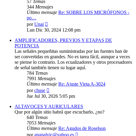
57
Temas
344
Mensajes
Último mensaje
Re: SOBRE LOS MICRÓFONOS -
po…
Ver
por
Unai
último
Lun Dic 30, 2024 12:08 pm
mensaje
AMPLIFICADORES, PREVIOS Y ETAPAS DE
POTENCIA
Las señales pequeñitas suministradas por las fuentes han de
ser convertidas en grandes. No es tarea fácil, aunque a veces
se piense lo contrario. Los ecualizadores y otros procesadores
de señal también tienen su lugar aquí.
784
Temas
7991
Mensajes
Último mensaje
Re: Ajuste Vieta A-3024
Ver
por
chuse
último
Jue Jul 30, 2026 5:05 pm
mensaje
ALTAVOCES Y AURICULARES
Que por algún sitio habrá que escucharlo, ¿no?
640
Temas
7053
Mensajes
Último mensaje
Re: Agudos de Roselson
Ver
por
anapalvic@yahoo.es