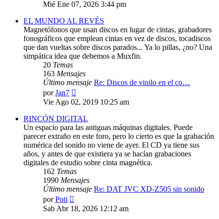
último
Mié Ene 07, 2026 3:44 pm
mensaje
EL MUNDO AL REVÉS
Magnetófonos que usan discos en lugar de cintas, grabadores
fonográficos que emplean cintas en vez de discos, tocadiscos
que dan vueltas sobre discos parados... Ya lo pillas, ¿no? Una
simpática idea que debemos a Muxfin.
20
Temas
163
Mensajes
Último mensaje
Re: Discos de vinilo en el co…
Ver
por
Jan7
último
Vie Ago 02, 2019 10:25 am
mensaje
RINCÓN DIGITAL
Un espacio para las antiguas máquinas digitales. Puede
parecer extraño en este foro, pero lo cierto es que la grabación
numérica del sonido no viene de ayer. El CD ya tiene sus
años, y antes de que existiera ya se hacían grabaciones
digitales de estudio sobre cinta magnética.
162
Temas
1990
Mensajes
Último mensaje
Re: DAT JVC XD-Z505 sin sonido
Ver
por
Poti
último
Sab Abr 18, 2026 12:12 am
mensaje