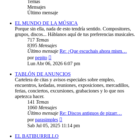
Temas
Mensajes
Último mensaje
EL MUNDO DE LA MÚSICA
Porque sin ella, nada de esto tendría sentido. Compositores,
grupos, discos... Háblanos aquí de tus preferencias musicales.
717
Temas
8395
Mensajes
Último mensaje
Re: ¿Que escuchais ahora mism…
Ver
por
pepito
último
Lun Abr 06, 2026 6:07 pm
mensaje
TABLÓN DE ANUNCIOS
Cartelera de citas y avisos especiales sobre empleo,
encuentros, kedadas, reuniones, exposiciones, mercadillos,
ferias, conciertos, excursiones, grabaciones y lo que nos
apetezca hacer.
141
Temas
1060
Mensajes
Último mensaje
Re: Discos antiguos de pizarr…
Ver
por
parasimples
último
Sab Jul 05, 2025 11:14 pm
mensaje
EL BATIBURRILLO