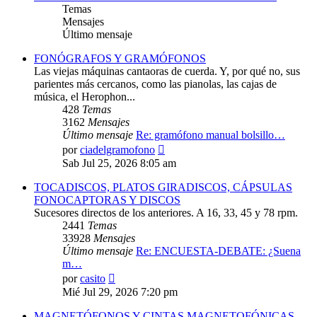
Temas
Mensajes
Último mensaje
FONÓGRAFOS Y GRAMÓFONOS
Las viejas máquinas cantaoras de cuerda. Y, por qué no, sus
parientes más cercanos, como las pianolas, las cajas de
música, el Herophon...
428
Temas
3162
Mensajes
Último mensaje
Re: gramófono manual bolsillo…
Ver
por
ciadelgramofono
último
Sab Jul 25, 2026 8:05 am
mensaje
TOCADISCOS, PLATOS GIRADISCOS, CÁPSULAS
FONOCAPTORAS Y DISCOS
Sucesores directos de los anteriores. A 16, 33, 45 y 78 rpm.
2441
Temas
33928
Mensajes
Último mensaje
Re: ENCUESTA-DEBATE: ¿Suena
m…
Ver
por
casito
último
Mié Jul 29, 2026 7:20 pm
mensaje
MAGNETÓFONOS Y CINTAS MAGNETOFÓNICAS