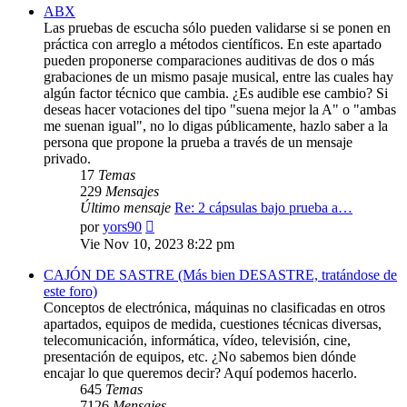
ABX
Las pruebas de escucha sólo pueden validarse si se ponen en
práctica con arreglo a métodos científicos. En este apartado
pueden proponerse comparaciones auditivas de dos o más
grabaciones de un mismo pasaje musical, entre las cuales hay
algún factor técnico que cambia. ¿Es audible ese cambio? Si
deseas hacer votaciones del tipo "suena mejor la A" o "ambas
me suenan igual", no lo digas públicamente, hazlo saber a la
persona que propone la prueba a través de un mensaje
privado.
17
Temas
229
Mensajes
Último mensaje
Re: 2 cápsulas bajo prueba a…
Ver
por
yors90
último
Vie Nov 10, 2023 8:22 pm
mensaje
CAJÓN DE SASTRE (Más bien DESASTRE, tratándose de
este foro)
Conceptos de electrónica, máquinas no clasificadas en otros
apartados, equipos de medida, cuestiones técnicas diversas,
telecomunicación, informática, vídeo, televisión, cine,
presentación de equipos, etc. ¿No sabemos bien dónde
encajar lo que queremos decir? Aquí podemos hacerlo.
645
Temas
7126
Mensajes