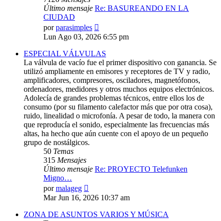
Último mensaje
Re: BASUREANDO EN LA
CIUDAD
Ver
por
parasimples
último
Lun Ago 03, 2026 6:55 pm
mensaje
ESPECIAL VÁLVULAS
La válvula de vacío fue el primer dispositivo con ganancia. Se
utilizó ampliamente en emisores y receptores de TV y radio,
amplificadores, compresores, osciladores, magnetófonos,
ordenadores, medidores y otros muchos equipos electrónicos.
Adolecía de grandes problemas técnicos, entre ellos los de
consumo (por su filamento calefactor más que por otra cosa),
ruido, linealidad o microfonía. A pesar de todo, la manera con
que reproducía el sonido, especialmente las frecuencias más
altas, ha hecho que aún cuente con el apoyo de un pequeño
grupo de nostálgicos.
50
Temas
315
Mensajes
Último mensaje
Re: PROYECTO Telefunken
Migno…
Ver
por
malageg
último
Mar Jun 16, 2026 10:37 am
mensaje
ZONA DE ASUNTOS VARIOS Y MÚSICA