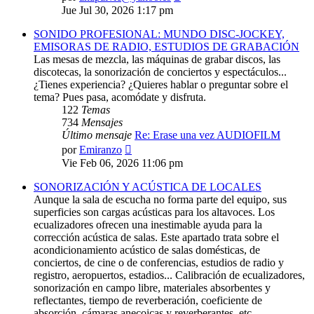
último
Jue Jul 30, 2026 1:17 pm
mensaje
SONIDO PROFESIONAL: MUNDO DISC-JOCKEY,
EMISORAS DE RADIO, ESTUDIOS DE GRABACIÓN
Las mesas de mezcla, las máquinas de grabar discos, las
discotecas, la sonorización de conciertos y espectáculos...
¿Tienes experiencia? ¿Quieres hablar o preguntar sobre el
tema? Pues pasa, acomódate y disfruta.
122
Temas
734
Mensajes
Último mensaje
Re: Erase una vez AUDIOFILM
Ver
por
Emiranzo
último
Vie Feb 06, 2026 11:06 pm
mensaje
SONORIZACIÓN Y ACÚSTICA DE LOCALES
Aunque la sala de escucha no forma parte del equipo, sus
superficies son cargas acústicas para los altavoces. Los
ecualizadores ofrecen una inestimable ayuda para la
corrección acústica de salas. Este apartado trata sobre el
acondicionamiento acústico de salas domésticas, de
conciertos, de cine o de conferencias, estudios de radio y
registro, aeropuertos, estadios... Calibración de ecualizadores,
sonorización en campo libre, materiales absorbentes y
reflectantes, tiempo de reverberación, coeficiente de
absorción, cámaras anecoicas y reverberantes, etc.