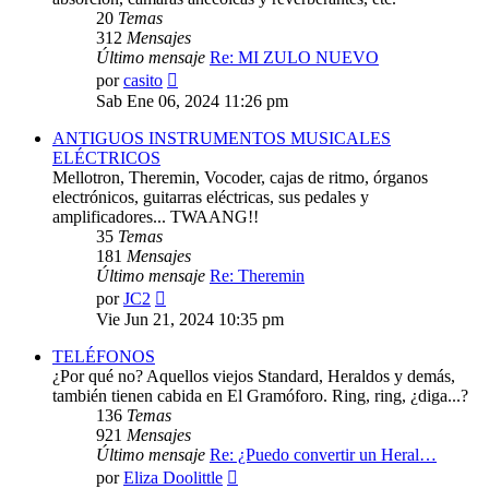
20
Temas
312
Mensajes
Último mensaje
Re: MI ZULO NUEVO
Ver
por
casito
último
Sab Ene 06, 2024 11:26 pm
mensaje
ANTIGUOS INSTRUMENTOS MUSICALES
ELÉCTRICOS
Mellotron, Theremin, Vocoder, cajas de ritmo, órganos
electrónicos, guitarras eléctricas, sus pedales y
amplificadores... TWAANG!!
35
Temas
181
Mensajes
Último mensaje
Re: Theremin
Ver
por
JC2
último
Vie Jun 21, 2024 10:35 pm
mensaje
TELÉFONOS
¿Por qué no? Aquellos viejos Standard, Heraldos y demás,
también tienen cabida en El Gramóforo. Ring, ring, ¿diga...?
136
Temas
921
Mensajes
Último mensaje
Re: ¿Puedo convertir un Heral…
Ver
por
Eliza Doolittle