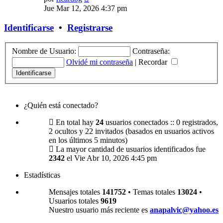
último
Jue Mar 12, 2026 4:37 pm
mensaje
Identificarse
•
Registrarse
Nombre de Usuario:
Contraseña:
Olvidé mi contraseña
|
Recordar
¿Quién está conectado?
En total hay
24
usuarios conectados :: 0 registrados,
2 ocultos y 22 invitados (basados en usuarios activos
en los últimos 5 minutos)
La mayor cantidad de usuarios identificados fue
2342
el Vie Abr 10, 2026 4:45 pm
Estadísticas
Mensajes totales
141752
• Temas totales
13024
•
Usuarios totales
9619
Nuestro usuario más reciente es
anapalvic@yahoo.es