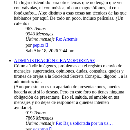
Un lugar distendido para otros temas que no tengan que ver
con válvulas, ni con música, ni con magnetófonos, ni con
fonógrafos... Algo distinto a esas cosas tan técnicas de las que
hablamos por aquí. De todo un poco, incluso películas. ¿Un
cafelito?
963
Temas
9948
Mensajes
Último mensaje
Re: Artemis
Ver
por
pepito
último
Sab Abr 18, 2026 7:44 pm
mensaje
ADMINISTRACIÓN GRAMOFORENSE
Cómo añadir imágenes, problemas en el registro o envío de
mensajes, sugerencias, opiniones, dudas, consultas, quejas y
tirones de orejas a la Sociedad Secreta Conspir... digooo... a la
administración.
(Aunque este no es un apartado de presentaciones, puedes
hacerla aquí si lo deseas. Pero en este foro no tienes ninguna
obligación de presentarte. Eso sí, saluda, sé amable en tus
mensajes y no dejes de responder a quienes intenten
ayudarte).
919
Temas
7865
Mensajes
Último mensaje
Re: Baja solicitada por un us…
Ver
por
ricardbg