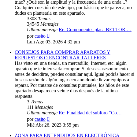
triac? ¿Qué son la amplitud y la frecuencia de una onda...?
Cualquier cuestión de este tipo, por básica que te parezca, no
dudes en plantearla en este apartado.
3308
Temas
34545
Mensajes
Último mensaje
Re: Componentes placa BETTOR …
Ver
por
casito
último
Lun Ago 03, 2026 4:32 pm
mensaje
CONSEJOS PARA COMPRAR APARATOS Y
REPUESTOS O ENCONTRAR TALLERES
Has visto en una tienda, un mercadillo, Internet, etc. algún
aparato que te interesaría comprar. Si deseas asesoramiento
antes de decidirte, puedes consultar aquí. Igual podrás hacer si
buscas razón de algún lugar cercano donde llevar equipos a
reparar. Por tratarse de consultas puntuales, los hilos de este
apartado desaparecen veinte días después de la última
respuesta.
3
Temas
111
Mensajes
Último mensaje
Re: Finalidad del subforo "Co…
Ver
por
casito
último
Mié Abr 26, 2023 3:55 pm
mensaje
ZONA PARA ENTENDIDOS EN ELECTRÓNICA