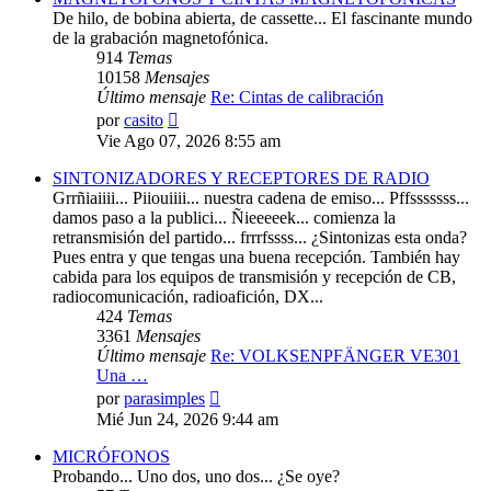
De hilo, de bobina abierta, de cassette... El fascinante mundo
de la grabación magnetofónica.
914
Temas
10158
Mensajes
Último mensaje
Re: Cintas de calibración
Ver
por
casito
último
Vie Ago 07, 2026 8:55 am
mensaje
SINTONIZADORES Y RECEPTORES DE RADIO
Grrñiaiiii... Piiouiiii... nuestra cadena de emiso... Pffsssssss...
damos paso a la publici... Ñieeeeek... comienza la
retransmisión del partido... frrrfssss... ¿Sintonizas esta onda?
Pues entra y que tengas una buena recepción. También hay
cabida para los equipos de transmisión y recepción de CB,
radiocomunicación, radioafición, DX...
424
Temas
3361
Mensajes
Último mensaje
Re: VOLKSENPFÄNGER VE301
Una …
Ver
por
parasimples
último
Mié Jun 24, 2026 9:44 am
mensaje
MICRÓFONOS
Probando... Uno dos, uno dos... ¿Se oye?