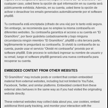
cualquier caso, usted tiene la opción de qué información en su cuenta será
públicamente exhibida. Además, en su cuenta, usted tiene la opción de
activar o desactivar los emails generados automáticamente por el software
phpBB.
Tu contraseña está encriptada (cifrado de una vía) por lo tanto está segura.
Sin embargo, se recomienda que no emplee la misma contraseña en
diferentes websites. Su contraseña garantiza el acceso a su cuenta en “El
Gramóforo”, por favor guárdela cuidadosamente y bajo ninguna
circunstancia ningún miembro “El Gramóforo”, phpBB u otra tercera parte,
legítimamente le preguntará su contraseña. Si olvidó la contraseña de su
cuenta, puede usar el servicio “Olvidé mi contraseña” provisto por el
software phpBB. Este proceso le solicitará ingresar su nombre de usuario y
su email, luego el software phpBB generará una nueva contraseña para
recuperar su cuenta.
EMBEDDED CONTENT FROM OTHER WEBSITES
“El Gramóforo” may include posts or content that contain embedded
material from external websites, including but not limited to YouTube,
Facebook, Twitter, and similar platforms. Embedded content from these
external sites behaves in the same way as if you had visited the originating
website directly.
These external websites may collect data about you, use cookies, embed
additional third-party tracking, and monitor your interaction with the