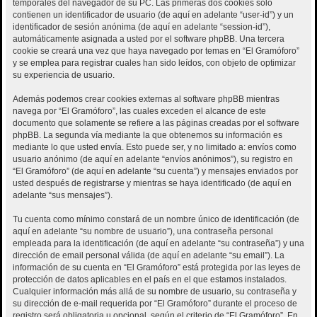
temporales del navegador de su PC. Las primeras dos cookies sólo
contienen un identificador de usuario (de aquí en adelante “user-id”) y un
identificador de sesión anónima (de aquí en adelante “session-id”),
automáticamente asignada a usted por el software phpBB. Una tercera
cookie se creará una vez que haya navegado por temas en “El Gramóforo”
y se emplea para registrar cuales han sido leídos, con objeto de optimizar
su experiencia de usuario.
Además podemos crear cookies externas al software phpBB mientras
navega por “El Gramóforo”, las cuales exceden el alcance de este
documento que solamente se refiere a las páginas creadas por el software
phpBB. La segunda vía mediante la que obtenemos su información es
mediante lo que usted envía. Esto puede ser, y no limitado a: envíos como
usuario anónimo (de aquí en adelante “envíos anónimos”), su registro en
“El Gramóforo” (de aquí en adelante “su cuenta”) y mensajes enviados por
usted después de registrarse y mientras se haya identificado (de aquí en
adelante “sus mensajes”).
Tu cuenta como mínimo constará de un nombre único de identificación (de
aquí en adelante “su nombre de usuario”), una contraseña personal
empleada para la identificación (de aquí en adelante “su contraseña”) y una
dirección de email personal válida (de aquí en adelante “su email”). La
información de su cuenta en “El Gramóforo” está protegida por las leyes de
protección de datos aplicables en el país en el que estamos instalados.
Cualquier información más allá de su nombre de usuario, su contraseña y
su dirección de e-mail requerida por “El Gramóforo” durante el proceso de
registro será obligatoria u opcional, según el criterio de “El Gramóforo”. En