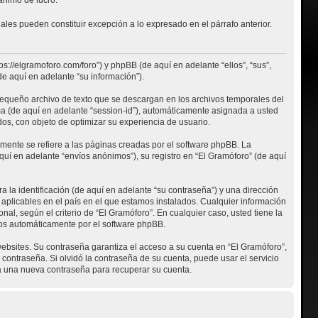
les pueden constituir excepción a lo expresado en el párrafo anterior.
ps://elgramoforo.com/foro”) y phpBB (de aquí en adelante “ellos”, “sus”,
 aquí en adelante “su información”).
pequeño archivo de texto que se descargan en los archivos temporales del
ma (de aquí en adelante “session-id”), automáticamente asignada a usted
os, con objeto de optimizar su experiencia de usuario.
ente se refiere a las páginas creadas por el software phpBB. La
uí en adelante “envíos anónimos”), su registro en “El Gramóforo” (de aquí
la identificación (de aquí en adelante “su contraseña”) y una dirección
 aplicables en el país en el que estamos instalados. Cualquier información
al, según el criterio de “El Gramóforo”. En cualquier caso, usted tiene la
dos automáticamente por el software phpBB.
ebsites. Su contraseña garantiza el acceso a su cuenta en “El Gramóforo”,
ontraseña. Si olvidó la contraseña de su cuenta, puede usar el servicio
rá una nueva contraseña para recuperar su cuenta.