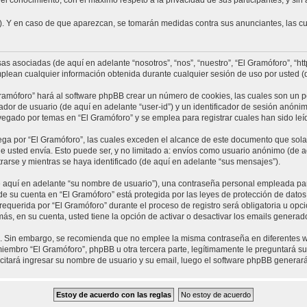
). Y en caso de que aparezcan, se tomarán medidas contra sus anunciantes, las cua
s asociadas (de aquí en adelante “nosotros”, “nos”, “nuestro”, “El Gramóforo”, “htt
ean cualquier información obtenida durante cualquier sesión de uso por usted (de
ramóforo” hará al software phpBB crear un número de cookies, las cuales son un 
dor de usuario (de aquí en adelante “user-id”) y un identificador de sesión anóni
egado por temas en “El Gramóforo” y se emplea para registrar cuales han sido leíd
 por “El Gramóforo”, las cuales exceden el alcance de este documento que solam
usted envía. Esto puede ser, y no limitado a: envíos como usuario anónimo (de aq
arse y mientras se haya identificado (de aquí en adelante “sus mensajes”).
aquí en adelante “su nombre de usuario”), una contraseña personal empleada para 
de su cuenta en “El Gramóforo” está protegida por las leyes de protección de datos
querida por “El Gramóforo” durante el proceso de registro será obligatoria u opcion
s, en su cuenta, usted tiene la opción de activar o desactivar los emails genera
ura. Sin embargo, se recomienda que no emplee la misma contraseña en diferentes w
mbro “El Gramóforo”, phpBB u otra tercera parte, legítimamente le preguntará su c
licitará ingresar su nombre de usuario y su email, luego el software phpBB genera