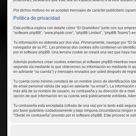
Por dichos motivos no se aceptan mensajes de carácter publicitario (
spam
Política de privacidad
Esta política explica con detalle cómo “El Gramóforo” junto con sus empresa
“software phpBB”, “www.phpbb.com”, “phpBB Limited”, “phpBB Teams”) empl
Tu información es obtenida por dos vías. Primeramente, navegar por “El G
navegador de su PC. Las primeras dos cookies sólo contienen un identifica
por el software phpBB. Una tercera cookie se creará una vez que haya nav
Además podemos crear cookies externas al software phpBB mientras navega
segunda vía mediante la que obtenemos su información es mediante lo que 
en adelante “su cuenta”) y mensajes enviados por usted después de registr
Tu cuenta como mínimo constará de un nombre único de identificación (de 
de email personal válida (de aquí en adelante “su email”). La información 
más allá de su nombre de usuario, su contraseña y su dirección de e-mail re
opción de qué información en su cuenta será públicamente exhibida. Ademá
Tu contraseña está encriptada (cifrado de una vía) por lo tanto está seg
por favor guárdela cuidadosamente y bajo ninguna circunstancia ningún mie
“Olvidé mi contraseña” provisto por el software phpBB. Este proceso le so