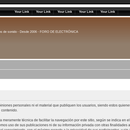
Your Link
Your Link
Your Link
Your Link
Your Link
uipos de sonido - Desde 2006 - FORO DE ELECTRÓNICA
piniones personales ni el material que publiquen los usuarios, siendo estos quien
 contenido.
la meramente técnica de facilitar la navegación por este sitio, según se indica en e
remos uso de sus publicaciones ni de su información privada con otras finalidades 
el conocimiento, con el máximo respeto a la privacidad de sus participantes, y sin 