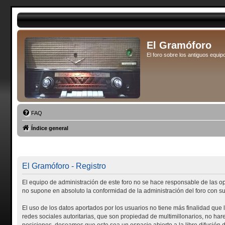
El Gramóforo
El foro sobre los antiguos eq
FAQ
Índice general
El Gramóforo - Registro
El equipo de administración de este foro no se hace responsable de las o
no supone en absoluto la conformidad de la administración del foro con su
El uso de los datos aportados por los usuarios no tiene más finalidad que 
redes sociales autoritarias, que son propiedad de multimillonarios, no ha
posiciones, deseamos que este sea un espacio abierto a la libre difusión d