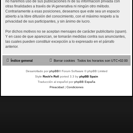
no haremos uso de sus publicaciones ni de su información privada con
otras finalidades a través de IA generativa ni ningún otro método.
Contrariamente a esas posiciones, deseamos que este sea un espacio
abierto a la libre difusión del conocimiento, con el máximo respeto a la
privacidad de sus participantes, y sin ánimo de lucro.
Por dichos motivos no se aceptan mensajes de carácter publicitario (
spam
).
Y en caso de que aparezcan, se tomarán medidas contra sus anunciantes,
las cuales pueden constituir excepción a lo expresado en el párrafo
anterior.
Índice general
Borrar cookies
Todos los horarios son
UTC+02:00
Desarrollado por
phpBB
® Forum Software © phpBB Limited
Style
Rock'n Roll
ported 3.3 by
phpBB Spain
Traducción al español por
phpBB España
Privacidad
|
Condiciones